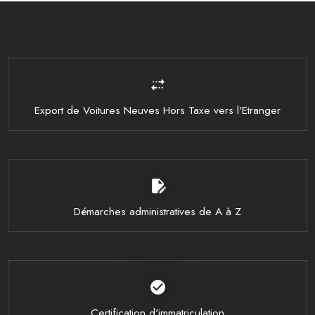
multiple_stop
Export de Voitures Neuves Hors Taxe vers l'Etranger
edit_document
Démarches administratives de A à Z
check_circle
Certification d'immatriculation