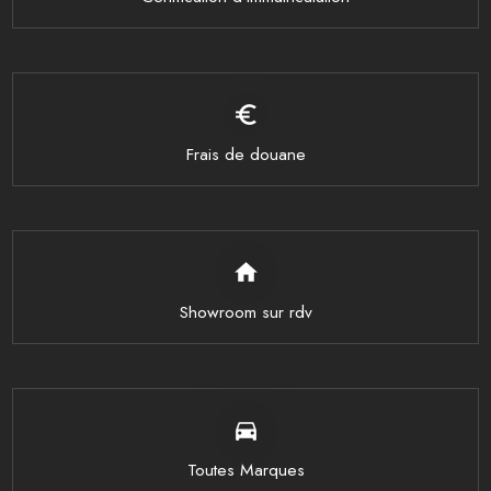
euro_symbol
Frais de douane
home
Showroom sur rdv
directions_car
Toutes Marques